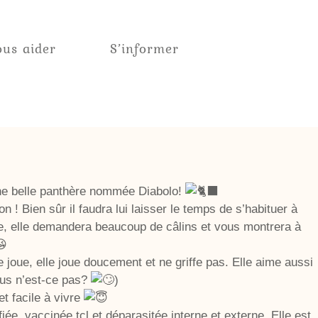
us aider
S’informer
ne belle panthère nommée Diabolo!
n ! Bien sûr il faudra lui laisser le temps de s’habituer à
ée, elle demandera beaucoup de câlins et vous montrera à
e joue, elle joue doucement et ne griffe pas. Elle aime aussi
us n’est-ce pas?
)
t facile à vivre
fiée, vaccinée tcl et déparasitée interne et externe. Elle est