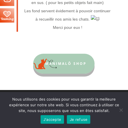
en sus. ( pour les petits objets fait main)
Les fond servent évidement à pouvoir continuer
à recueillir nos amis les chats.
Merci pour eux !
MANIMALÔ SHOP
© Manimalô 2021 |
Site développé par Anaïs
Nous utilisons des cookies pour vous garantir la meilleure
Marquer
|
Mentions légales
| Conditions générales
expérience sur notre site web. Si vous continuez à utiliser ce
de vente
site, nous supposerons que vous en êtes satisfait.
J'accepte
Je refuse