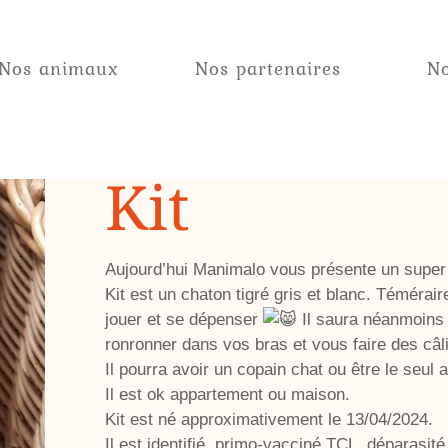
Nos animaux
Nos partenaires
No
Kit
Aujourd’hui Manimalo vous présente un super c
Kit est un chaton tigré gris et blanc. Téméraire
jouer et se dépenser
Il saura néanmoins f
ronronner dans vos bras et vous faire des câ
Il pourra avoir un copain chat ou être le seul 
Il est ok appartement ou maison.
Kit est né approximativement le 13/04/2024.
Il est identifié, primo-vacciné TCL, déparasité 