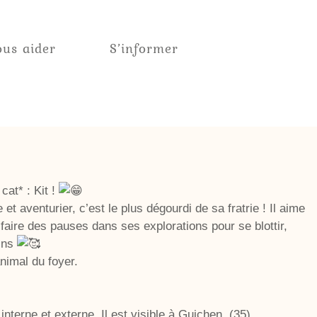
us aider
S’informer
at* : Kit !
 et aventurier, c’est le plus dégourdi de sa fratrie ! Il aime
aire des pauses dans ses explorations pour se blottir,
lins
animal du foyer.
interne et externe. Il est visible à Guichen. (35).