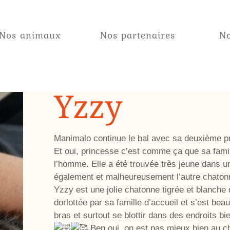
Nos animaux
Nos partenaires
No
Yzzy
Manimalo continue le bal avec sa deuxième p
Et oui, princesse c’est comme ça que sa fami
l’homme. Elle a été trouvée très jeune dans un
également et malheureusement l’autre chatonn
Yzzy est une jolie chatonne tigrée et blanche qu
dorlottée par sa famille d’accueil et s’est bea
bras et surtout se blottir dans des endroits b
Ben oui, on est pas mieux bien au ch